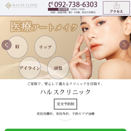
前へ
次
ご家族で、安心して通えるクリニックを目指す、
ハルスクリニック
完全予約制
美容皮膚科、美容外科、子供のアザ治療