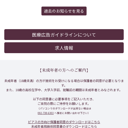
過去のお知らせを見る
医療広告ガイドラインについて
求人情報
【未成年者の方へのご案内】
未成年者（18歳未満）の方が施術をお受けになる場合は保護者の同意が必要となりま
す。
また、18歳の高校在学中、大学入学前、就職前の期間は未成年者とみなされます。
以下の同意書に必要事項をご記入いただき、
ご来院の際にご持参をお願いします。
（パソコンでのダウンロードが出来ない場合は
092-738-6303
へ事前にお問い合わせ下さい）
ピアスの方向け保護者同意のダウンロードはこちら
未成年者用施術同意書のダウンロードはこちら